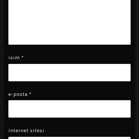
i̇sim
*
e-posta
*
i̇nternet sitesi