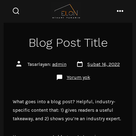
İçeriğe
atla
arama
menü
çubuğunu
göster/gizle
Blog Post Title
Yazı
Yazının
Tasarlayan:
admin
Şubat 16, 2022
tarihi
yazarı
Blog
Yorum yok
Post
Title
What goes into a blog post? Helpful, industry-
specific content that: 1) gives readers a useful
takeaway, and 2) shows you’re an industry expert.