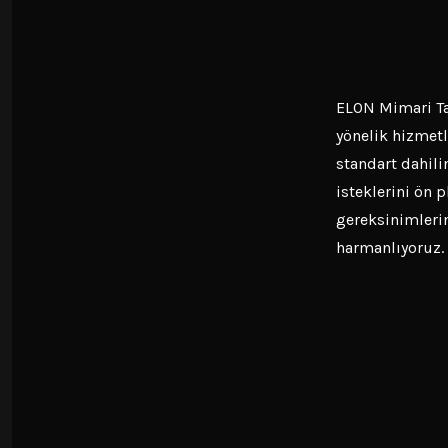
ELON Mimari Tas
yönelik hizmetl
standart dahili
isteklerini ön 
gereksinimlerin
harmanlıyoruz.