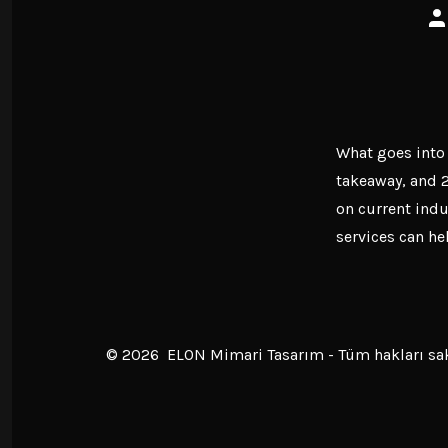
Ya
ya
What goes into 
takeaway, and 2
on current ind
services can he
© 2026
ELON Mimari Tasarım - Tüm hakları sak