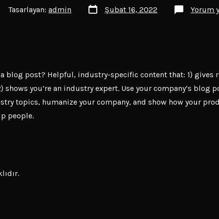
Yazı
zının
Tasarlayan:
admin
Şubat 16, 2022
Yorum 
tarihi
zarı
a blog post? Helpful, industry-specific content that: 1) gives 
) shows you’re an industry expert. Use your company’s blog p
ustry topics, humanize your company, and show how your pro
lp people.
lıdır.