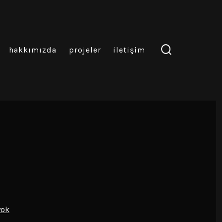
hakkımızda
projeler
i̇letişim
arama
çubuğunu
göster/gizle
yok