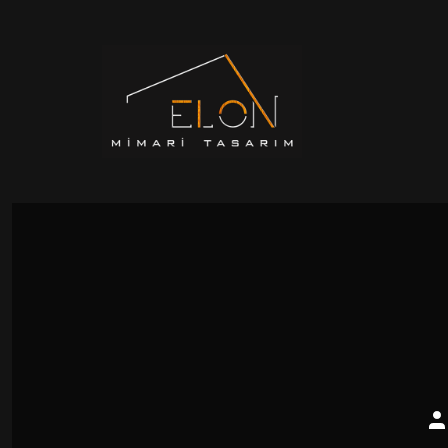
İçeriğe
atla
Ya
ya