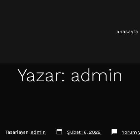
anasayfa
Yazar:
admin
Yazı
zının
Tasarlayan:
admin
Şubat 16, 2022
Yorum 
tarihi
zarı